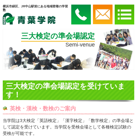
横浜市緑区、JR中山駅前にある地域密着の学習
塾
三大検定の準会場認定
Semi-venue
三大検定の準会場認定を受けていま
す！
英検・漢検・数検のご案内
当学院は3大検定「英語検定」「漢字検定」「数学検定」の準会場と
して認定を受けています。当学院を受検会場として各種検定試験の
受検が可能です。