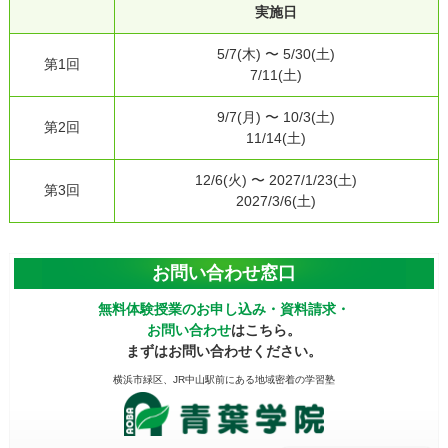
実施日
5/7(⽊) 〜 5/30(⼟)
第1回
7/11(⼟)
9/7(⽉) 〜 10/3(⼟)
第2回
11/14(⼟)
12/6(⽕) 〜 2027/1/23(⼟)
第3回
2027/3/6(⼟)
お問い合わせ窓口
無料体験授業のお申し込み・資料請求・
お問い合わせ
はこちら。
まずはお問い合わせください。
横浜市緑区、JR中山駅前にある地域密着の学習塾