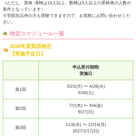
（ただし、英検･漢検は10人以上、数検は5人以上の受検者の人数が
条件となっています）
※学院生以外の方も受験できますので、お気軽にお問い合わせくだ
さい。
検定スケジュール一覧
2026年度英語検定
【実施予定日】
申込受付期間/
実施日
3/23(⽉) 〜 4/28(⽕)
第1回
5/30(⼟)
7/2(⽊) 〜 9/4(⾦)
第2回
9/27(日)
11/4(⽔) 〜 12/14(⽉)
第3回
2027/1/17(日)