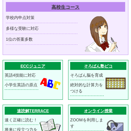
高校生コース
学校内申点対策
多様な受験に対応
1位の答案多数
ECCジュニア
そろばん塾ピコ
英語4技能に対応
そろばん脳を育成
小学生英語の原点
絶対的な計算力を
つける
速読解TERRACE
オンライン授業
速く正確に読む！
ZOOMを利用しま
す
将来に役立つ力を