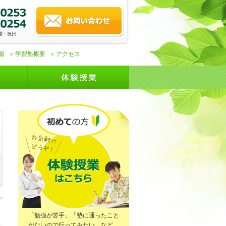
]日曜・祝日
報
学習塾概要
アクセス
「勉強が苦手」「塾に通ったこと
がないので行ってみたい」など、