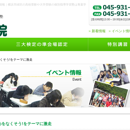
ト情報｜横浜市緑区の高校受験や大学受験の個別指導学習塾は青葉学
塾
[受付時間]13:00～19:00[休日
新着情報
イベント情
くそう!をテーマに激走
をなくそう!をテーマに激走