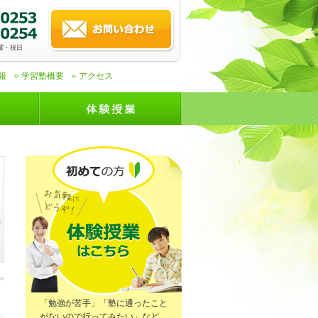
]日曜・祝日
報
学習塾概要
アクセス
「勉強が苦手」「塾に通ったこと
がないので行ってみたい」など、